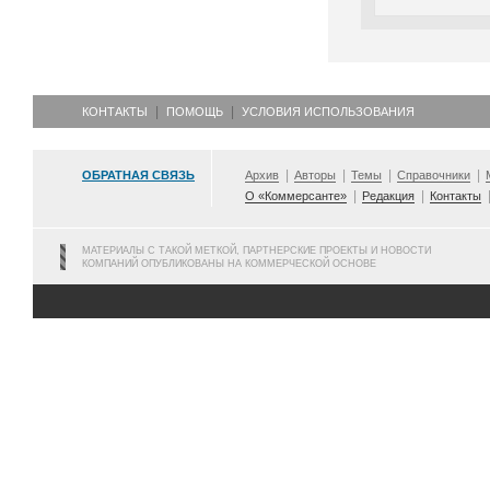
КОНТАКТЫ
ПОМОЩЬ
УСЛОВИЯ ИСПОЛЬЗОВАНИЯ
ОБРАТНАЯ СВЯЗЬ
Архив
Авторы
Темы
Справочники
О «Коммерсанте»
Редакция
Контакты
МАТЕРИАЛЫ С ТАКОЙ МЕТКОЙ, ПАРТНЕРСКИЕ ПРОЕКТЫ И НОВОСТИ
КОМПАНИЙ ОПУБЛИКОВАНЫ НА КОММЕРЧЕСКОЙ ОСНОВЕ