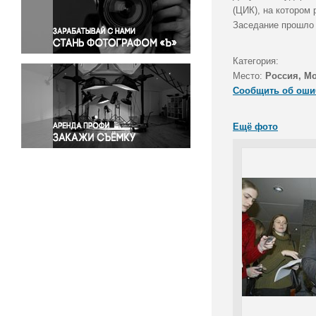
Правосудие
(ЦИК), на котором
Заседание прошло 
Происшествия и конфликты
Религия
Категория:
Светская жизнь
Место:
Россия, М
Спорт
Сообщить об оши
Экология
Экономика и бизнес
Ещё фото