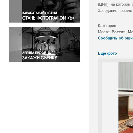
Правосудие
(ЦИК), на котором
Заседание прошло 
Происшествия и конфликты
Религия
Категория:
Светская жизнь
Место:
Россия, М
Спорт
Сообщить об оши
Экология
Экономика и бизнес
Ещё фото