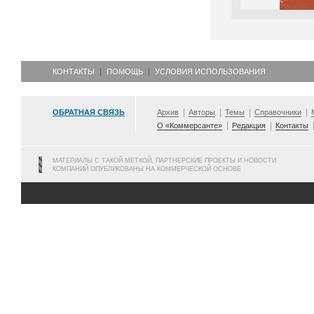
КОНТАКТЫ
ПОМОЩЬ
УСЛОВИЯ ИСПОЛЬЗОВАНИЯ
ОБРАТНАЯ СВЯЗЬ
Архив
Авторы
Темы
Справочники
О «Коммерсанте»
Редакция
Контакты
МАТЕРИАЛЫ С ТАКОЙ МЕТКОЙ, ПАРТНЕРСКИЕ ПРОЕКТЫ И НОВОСТИ
КОМПАНИЙ ОПУБЛИКОВАНЫ НА КОММЕРЧЕСКОЙ ОСНОВЕ