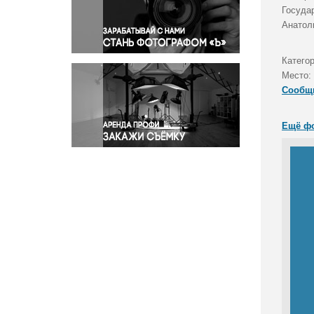
Правосудие
Госуда
Анатол
Происшествия и конфликты
Религия
Категор
Светская жизнь
Место:
Спорт
Сообщ
Экология
Экономика и бизнес
Ещё ф