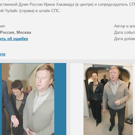
рственной Думе России Ирина Хакамада (в центре) и сопредседатель С
ий Чубайс (справа) в штабе СПС.
ия:
Автор и аг
Россия, Москва
Дата собы
ить об ошибке
Дата доба
ото