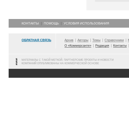
КОНТАКТЫ
ПОМОЩЬ
УСЛОВИЯ ИСПОЛЬЗОВАНИЯ
ОБРАТНАЯ СВЯЗЬ
Архив
Авторы
Темы
Справочники
О «Коммерсанте»
Редакция
Контакты
МАТЕРИАЛЫ С ТАКОЙ МЕТКОЙ, ПАРТНЕРСКИЕ ПРОЕКТЫ И НОВОСТИ
КОМПАНИЙ ОПУБЛИКОВАНЫ НА КОММЕРЧЕСКОЙ ОСНОВЕ