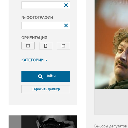
№ ФОТОГРАФИИ
ОРИЕНТАЦИЯ
КАТЕГОРИИ
Армия и ВПК
Досуг, туризм и отдых
Найти
Культура
Медицина
Сбросить фильтр
Наука
Образование
Общество
Окружающая среда
Политика
Выборы депутатов 