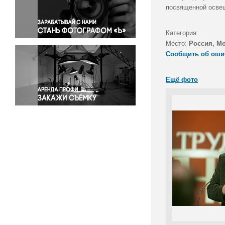
Правосудие
посвященной освещ
Происшествия и конфликты
Религия
Категория:
Место:
Россия, М
Светская жизнь
Сообщить об оши
Спорт
Экология
Ещё фото
Экономика и бизнес