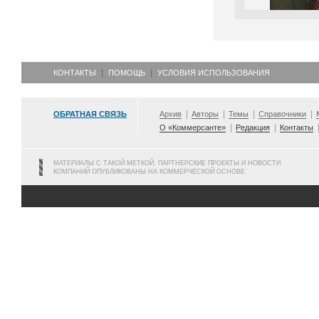
КОНТАКТЫ
ПОМОЩЬ
УСЛОВИЯ ИСПОЛЬЗОВАНИЯ
ОБРАТНАЯ СВЯЗЬ
Архив
Авторы
Темы
Справочники
О «Коммерсанте»
Редакция
Контакты
МАТЕРИАЛЫ С ТАКОЙ МЕТКОЙ, ПАРТНЕРСКИЕ ПРОЕКТЫ И НОВОСТИ
КОМПАНИЙ ОПУБЛИКОВАНЫ НА КОММЕРЧЕСКОЙ ОСНОВЕ