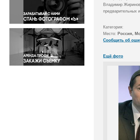
Правосудие
Владимир Жириновс
предварительных и
Происшествия и конфликты
Религия
Категория:
Светская жизнь
Место:
Россия, М
Спорт
Сообщить об оши
Экология
Экономика и бизнес
Ещё фото