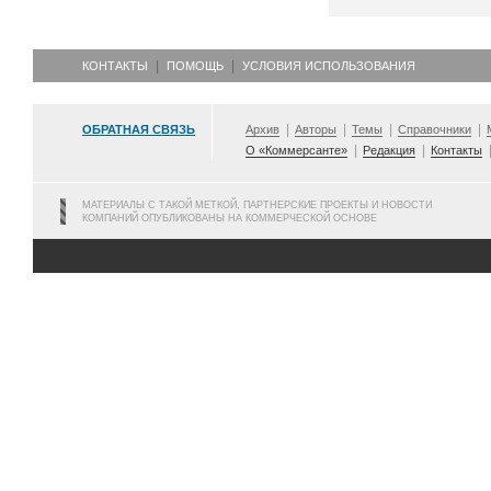
КОНТАКТЫ
ПОМОЩЬ
УСЛОВИЯ ИСПОЛЬЗОВАНИЯ
ОБРАТНАЯ СВЯЗЬ
Архив
Авторы
Темы
Справочники
О «Коммерсанте»
Редакция
Контакты
МАТЕРИАЛЫ С ТАКОЙ МЕТКОЙ, ПАРТНЕРСКИЕ ПРОЕКТЫ И НОВОСТИ
КОМПАНИЙ ОПУБЛИКОВАНЫ НА КОММЕРЧЕСКОЙ ОСНОВЕ