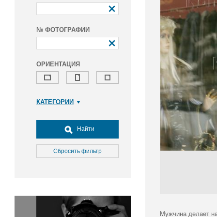
№ ФОТОГРАФИИ
ОРИЕНТАЦИЯ
КАТЕГОРИИ
Армия и ВПК
Досуг, туризм и отдых
Найти
Культура
Медицина
Сбросить фильтр
Наука
Образование
Общество
Окружающая среда
Политика
Мужчина делает на