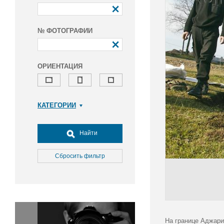
№ ФОТОГРАФИИ
ОРИЕНТАЦИЯ
КАТЕГОРИИ
Армия и ВПК
Досуг, туризм и отдых
Найти
Культура
Медицина
Сбросить фильтр
Наука
Образование
Общество
Окружающая среда
Политика
На границе Аджари