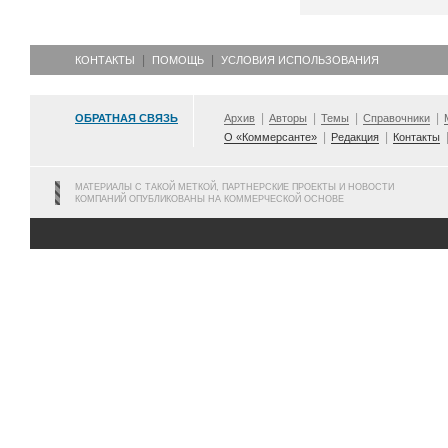
КОНТАКТЫ
ПОМОЩЬ
УСЛОВИЯ ИСПОЛЬЗОВАНИЯ
ОБРАТНАЯ СВЯЗЬ
Архив
Авторы
Темы
Справочники
О «Коммерсанте»
Редакция
Контакты
МАТЕРИАЛЫ С ТАКОЙ МЕТКОЙ, ПАРТНЕРСКИЕ ПРОЕКТЫ И НОВОСТИ
КОМПАНИЙ ОПУБЛИКОВАНЫ НА КОММЕРЧЕСКОЙ ОСНОВЕ