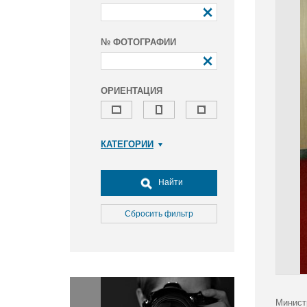
№ ФОТОГРАФИИ
ОРИЕНТАЦИЯ
КАТЕГОРИИ
Армия и ВПК
Досуг, туризм и отдых
Найти
Культура
Медицина
Сбросить фильтр
Наука
Образование
Общество
Окружающая среда
Политика
Минист