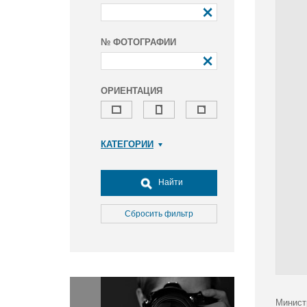
№ ФОТОГРАФИИ
ОРИЕНТАЦИЯ
КАТЕГОРИИ
Армия и ВПК
Досуг, туризм и отдых
Найти
Культура
Медицина
Сбросить фильтр
Наука
Образование
Общество
Окружающая среда
Политика
Минист