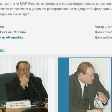
ния коллегии МАП России, на котором был рассмотрен вопрос о состояни
ктивах ее развития в условиях реформирования предприятий федерально
нции на рынке труб.
ия:
Автор и аг
Россия, Москва
Дата собы
ить об ошибке
Дата доба
ото