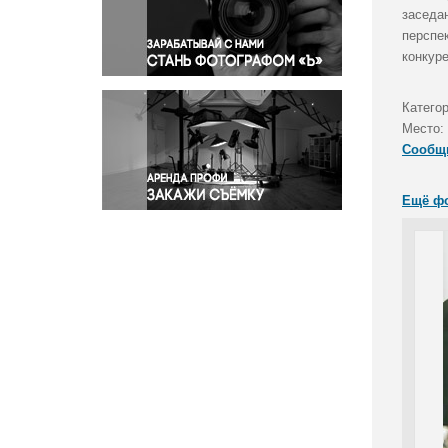
Правосудие
заседа
перспе
Происшествия и конфликты
конкуре
Религия
Светская жизнь
Категор
Спорт
Место:
Экология
Сообщ
Экономика и бизнес
Ещё ф