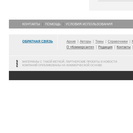
КОНТАКТЫ
ПОМОЩЬ
УСЛОВИЯ ИСПОЛЬЗОВАНИЯ
ОБРАТНАЯ СВЯЗЬ
Архив
Авторы
Темы
Справочники
О «Коммерсанте»
Редакция
Контакты
МАТЕРИАЛЫ С ТАКОЙ МЕТКОЙ, ПАРТНЕРСКИЕ ПРОЕКТЫ И НОВОСТИ
КОМПАНИЙ ОПУБЛИКОВАНЫ НА КОММЕРЧЕСКОЙ ОСНОВЕ