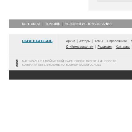
КОНТАКТЫ
ПОМОЩЬ
УСЛОВИЯ ИСПОЛЬЗОВАНИЯ
ОБРАТНАЯ СВЯЗЬ
Архив
Авторы
Темы
Справочники
О «Коммерсанте»
Редакция
Контакты
МАТЕРИАЛЫ С ТАКОЙ МЕТКОЙ, ПАРТНЕРСКИЕ ПРОЕКТЫ И НОВОСТИ
КОМПАНИЙ ОПУБЛИКОВАНЫ НА КОММЕРЧЕСКОЙ ОСНОВЕ