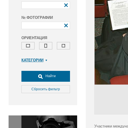
№ ФОТОГРАФИИ
ОРИЕНТАЦИЯ
КАТЕГОРИИ
Армия и ВПК
Досуг, туризм и отдых
Найти
Культура
Медицина
Сбросить фильтр
Наука
Образование
Общество
Окружающая среда
Политика
Участники междуна