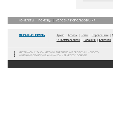
КОНТАКТЫ
ПОМОЩЬ
УСЛОВИЯ ИСПОЛЬЗОВАНИЯ
ОБРАТНАЯ СВЯЗЬ
Архив
Авторы
Темы
Справочники
О «Коммерсанте»
Редакция
Контакты
МАТЕРИАЛЫ С ТАКОЙ МЕТКОЙ, ПАРТНЕРСКИЕ ПРОЕКТЫ И НОВОСТИ
КОМПАНИЙ ОПУБЛИКОВАНЫ НА КОММЕРЧЕСКОЙ ОСНОВЕ