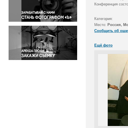
Правосудие
Конференция состо
Происшествия и конфликты
Религия
Категория:
Место:
Россия, М
Светская жизнь
Сообщить об оши
Спорт
Экология
Ещё фото
Экономика и бизнес