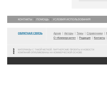
КОНТАКТЫ
ПОМОЩЬ
УСЛОВИЯ ИСПОЛЬЗОВАНИЯ
ОБРАТНАЯ СВЯЗЬ
Архив
Авторы
Темы
Справочники
О «Коммерсанте»
Редакция
Контакты
МАТЕРИАЛЫ С ТАКОЙ МЕТКОЙ, ПАРТНЕРСКИЕ ПРОЕКТЫ И НОВОСТИ
КОМПАНИЙ ОПУБЛИКОВАНЫ НА КОММЕРЧЕСКОЙ ОСНОВЕ