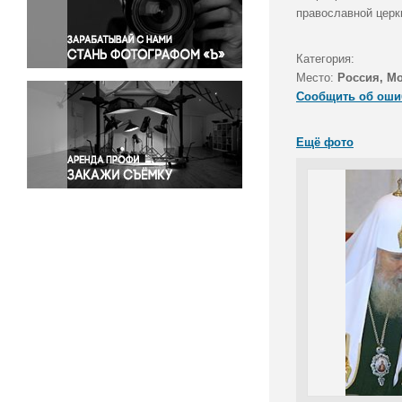
Правосудие
православной церк
Происшествия и конфликты
Религия
Категория:
Место:
Россия, М
Светская жизнь
Сообщить об оши
Спорт
Экология
Ещё фото
Экономика и бизнес