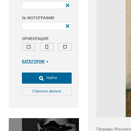
№ ФОТОГРАФИИ
ОРИЕНТАЦИЯ
КАТЕГОРИИ
Армия и ВПК
Досуг, туризм и отдых
Найти
Культура
Медицина
Сбросить фильтр
Наука
Образование
Общество
Окружающая среда
Политика
Патриарх Московск