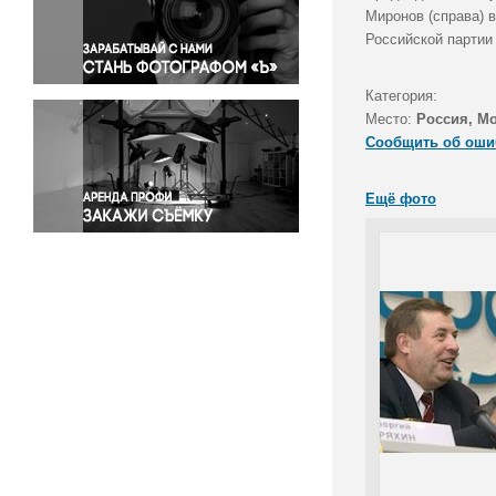
Правосудие
Миронов (справа) 
Российской партии
Происшествия и конфликты
Религия
Категория:
Светская жизнь
Место:
Россия, М
Спорт
Сообщить об оши
Экология
Экономика и бизнес
Ещё фото