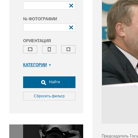
№ ФОТОГРАФИИ
ОРИЕНТАЦИЯ
КАТЕГОРИИ
Армия и ВПК
Досуг, туризм и отдых
Найти
Культура
Медицина
Сбросить фильтр
Наука
Образование
Общество
Окружающая среда
Политика
Председатель Госу