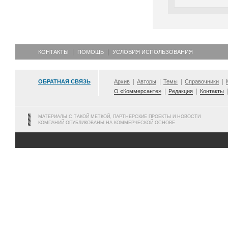
КОНТАКТЫ
ПОМОЩЬ
УСЛОВИЯ ИСПОЛЬЗОВАНИЯ
ОБРАТНАЯ СВЯЗЬ
Архив
Авторы
Темы
Справочники
О «Коммерсанте»
Редакция
Контакты
МАТЕРИАЛЫ С ТАКОЙ МЕТКОЙ, ПАРТНЕРСКИЕ ПРОЕКТЫ И НОВОСТИ
КОМПАНИЙ ОПУБЛИКОВАНЫ НА КОММЕРЧЕСКОЙ ОСНОВЕ