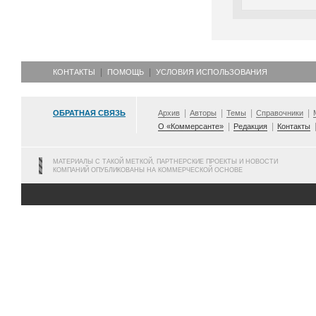
КОНТАКТЫ
ПОМОЩЬ
УСЛОВИЯ ИСПОЛЬЗОВАНИЯ
ОБРАТНАЯ СВЯЗЬ
Архив
Авторы
Темы
Справочники
О «Коммерсанте»
Редакция
Контакты
МАТЕРИАЛЫ С ТАКОЙ МЕТКОЙ, ПАРТНЕРСКИЕ ПРОЕКТЫ И НОВОСТИ
КОМПАНИЙ ОПУБЛИКОВАНЫ НА КОММЕРЧЕСКОЙ ОСНОВЕ