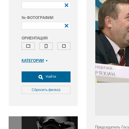
№ ФОТОГРАФИИ
ОРИЕНТАЦИЯ
КАТЕГОРИИ
Армия и ВПК
Досуг, туризм и отдых
Найти
Культура
Медицина
Сбросить фильтр
Наука
Образование
Общество
Окружающая среда
Политика
Председатель Госу