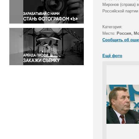
Правосудие
Миронов (справа) 
Российской партии
Происшествия и конфликты
Религия
Категория:
Светская жизнь
Место:
Россия, М
Спорт
Сообщить об оши
Экология
Экономика и бизнес
Ещё фото