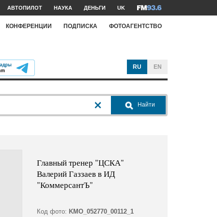
АВТОПИЛОТ
НАУКА
ДЕНЬГИ
UK
КОНФЕРЕНЦИИ
ПОДПИСКА
ФОТОАГЕНТСТВО
RU
EN
Найти
Главный тренер "ЦСКА"
Валерий Газзаев в ИД
"КоммерсантЪ"
Код фото:
KMO_052770_00112_1