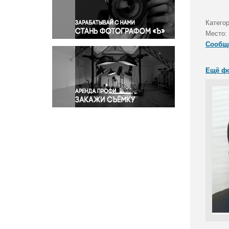
Правосудие
Происшествия и конфликты
Категор
Религия
Место:
Сообщ
Светская жизнь
Спорт
Ещё ф
Экология
Экономика и бизнес