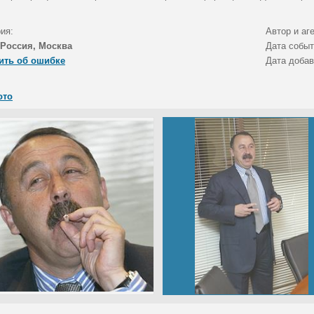
ия:
Автор и аг
Россия, Москва
Дата собы
ить об ошибке
Дата доба
ото