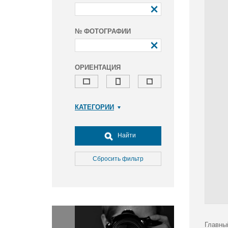
№ ФОТОГРАФИИ
ОРИЕНТАЦИЯ
КАТЕГОРИИ
Армия и ВПК
Досуг, туризм и отдых
Найти
Культура
Медицина
Сбросить фильтр
Наука
Образование
Общество
Окружающая среда
Политика
Главны