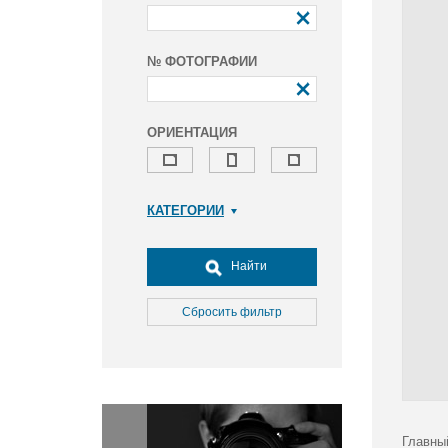
№ ФОТОГРАФИИ
ОРИЕНТАЦИЯ
КАТЕГОРИИ
Армия и ВПК
Досуг, туризм и отдых
Найти
Культура
Медицина
Сбросить фильтр
Наука
Образование
Общество
Окружающая среда
Политика
Главны