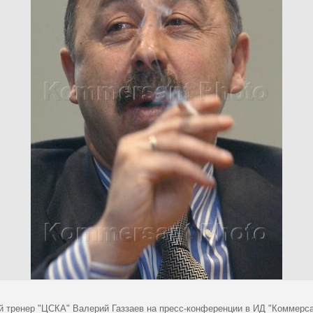
й тренер "ЦСКА" Валерий Газзаев на пресс-конференции в ИД "Коммерс