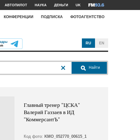
АВТОПИЛОТ
НАУКА
ДЕНЬГИ
UK
КОНФЕРЕНЦИИ
ПОДПИСКА
ФОТОАГЕНТСТВО
RU
EN
Найти
Главный тренер "ЦСКА"
Валерий Газзаев в ИД
"КоммерсантЪ"
Код фото:
KMO_052770_00615_1