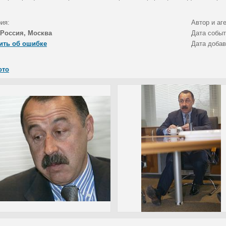
ия:
Автор и аг
Россия, Москва
Дата собы
ить об ошибке
Дата доба
ото