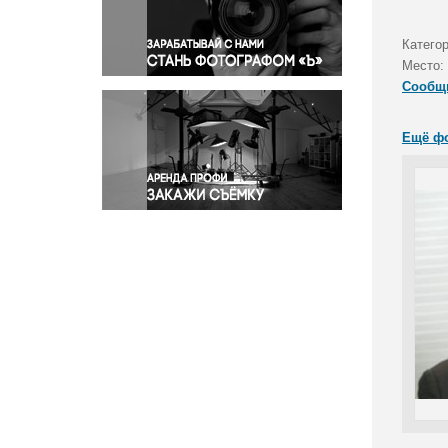
Правосудие
Происшествия и конфликты
Категор
Религия
Место:
Сообщ
Светская жизнь
Спорт
Ещё ф
Экология
Экономика и бизнес