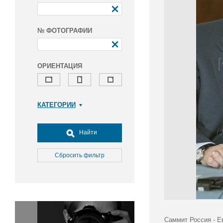
№ ФОТОГРАФИИ
ОРИЕНТАЦИЯ
КАТЕГОРИИ
Армия и ВПК
Досуг, туризм и отдых
Найти
Культура
Медицина
Сбросить фильтр
Наука
Образование
Общество
Окружающая среда
Политика
Саммит Россия - Е