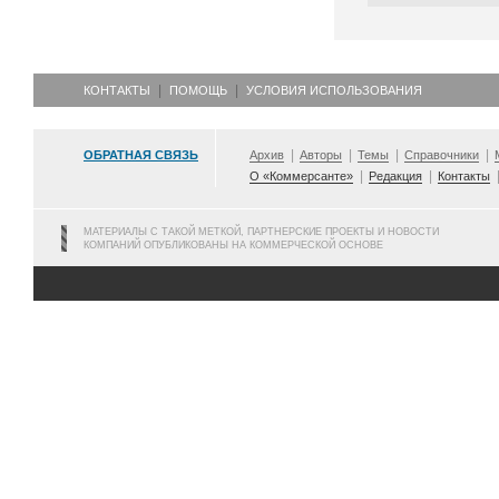
КОНТАКТЫ
ПОМОЩЬ
УСЛОВИЯ ИСПОЛЬЗОВАНИЯ
ОБРАТНАЯ СВЯЗЬ
Архив
Авторы
Темы
Справочники
О «Коммерсанте»
Редакция
Контакты
МАТЕРИАЛЫ С ТАКОЙ МЕТКОЙ, ПАРТНЕРСКИЕ ПРОЕКТЫ И НОВОСТИ
КОМПАНИЙ ОПУБЛИКОВАНЫ НА КОММЕРЧЕСКОЙ ОСНОВЕ