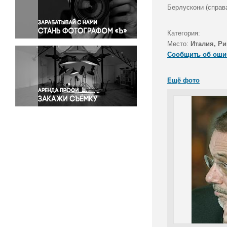
Правосудие
Берлускони (справ
Происшествия и конфликты
Религия
Категория:
Место:
Италия, Р
Светская жизнь
Сообщить об оши
Спорт
Экология
Ещё фото
Экономика и бизнес