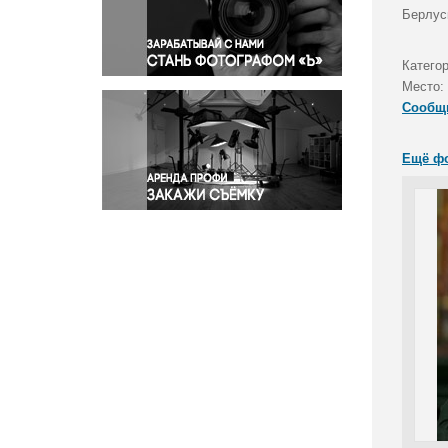
Правосудие
Берлуск
Происшествия и конфликты
Религия
Категор
Место:
Светская жизнь
Сообщ
Спорт
Экология
Ещё ф
Экономика и бизнес