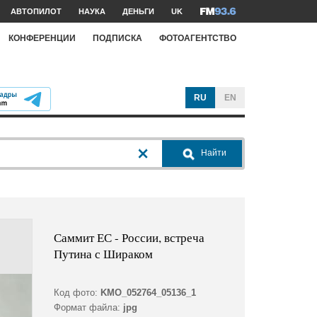
АВТОПИЛОТ
НАУКА
ДЕНЬГИ
UK
КОНФЕРЕНЦИИ
ПОДПИСКА
ФОТОАГЕНТСТВО
RU
EN
Найти
Саммит ЕС - России, встреча
Путина с Шираком
Код фото:
KMO_052764_05136_1
Формат файла:
jpg