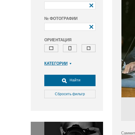
№ ФОТОГРАФИИ
ОРИЕНТАЦИЯ
КАТЕГОРИИ
Армия и ВПК
Досуг, туризм и отдых
Найти
Культура
Медицина
Сбросить фильтр
Наука
Образование
Общество
Окружающая среда
Политика
Саммит