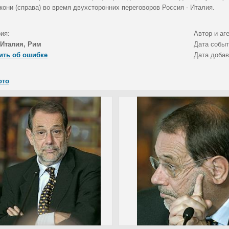
они (справа) во время двухсторонних переговоров Россия - Италия.
ия:
Автор и аг
Италия, Рим
Дата собы
ить об ошибке
Дата доба
ото