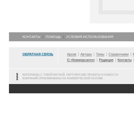
КОНТАКТЫ
ПОМОЩЬ
УСЛОВИЯ ИСПОЛЬЗОВАНИЯ
ОБРАТНАЯ СВЯЗЬ
Архив
Авторы
Темы
Справочники
О «Коммерсанте»
Редакция
Контакты
МАТЕРИАЛЫ С ТАКОЙ МЕТКОЙ, ПАРТНЕРСКИЕ ПРОЕКТЫ И НОВОСТИ
КОМПАНИЙ ОПУБЛИКОВАНЫ НА КОММЕРЧЕСКОЙ ОСНОВЕ