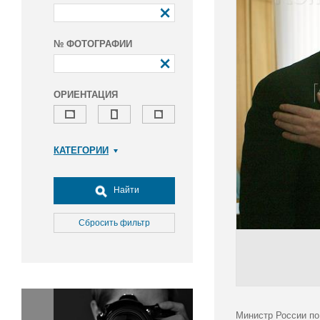
№ ФОТОГРАФИИ
ОРИЕНТАЦИЯ
КАТЕГОРИИ
Армия и ВПК
Досуг, туризм и отдых
Найти
Культура
Медицина
Сбросить фильтр
Наука
Образование
Общество
Окружающая среда
Политика
Министр России по