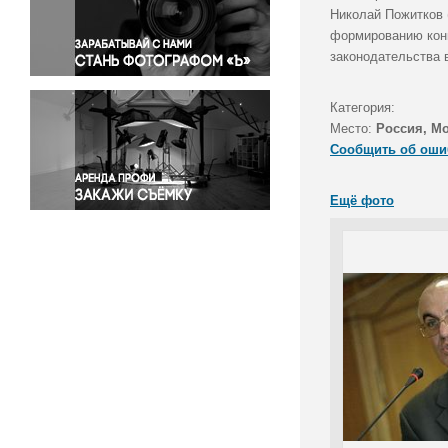
Правосудие
Николай Пожитков 
формированию конк
Происшествия и конфликты
законодательства 
Религия
Светская жизнь
Категория:
Спорт
Место:
Россия, М
Экология
Сообщить об оши
Экономика и бизнес
Ещё фото