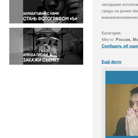
Правосудие
заседании коллеги
среды на рынке ба
Происшествия и конфликты
внешнеэкономическ
Религия
Светская жизнь
Категория:
Спорт
Место:
Россия, М
Экология
Сообщить об оши
Экономика и бизнес
Ещё фото