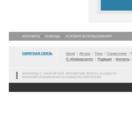
КОНТАКТЫ
ПОМОЩЬ
УСЛОВИЯ ИСПОЛЬЗОВАНИЯ
ОБРАТНАЯ СВЯЗЬ
Архив
Авторы
Темы
Справочники
О «Коммерсанте»
Редакция
Контакты
МАТЕРИАЛЫ С ТАКОЙ МЕТКОЙ, ПАРТНЕРСКИЕ ПРОЕКТЫ И НОВОСТИ
КОМПАНИЙ ОПУБЛИКОВАНЫ НА КОММЕРЧЕСКОЙ ОСНОВЕ