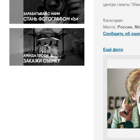
Правосудие
центре газеты "Изв
Происшествия и конфликты
Религия
Категория:
Место:
Россия, М
Светская жизнь
Сообщить об оши
Спорт
Экология
Ещё фото
Экономика и бизнес