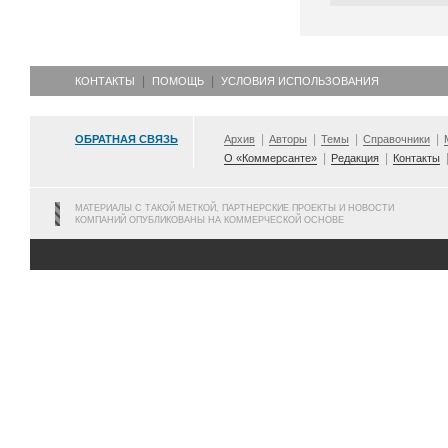
КОНТАКТЫ
ПОМОЩЬ
УСЛОВИЯ ИСПОЛЬЗОВАНИЯ
ОБРАТНАЯ СВЯЗЬ
Архив
Авторы
Темы
Справочники
О «Коммерсанте»
Редакция
Контакты
МАТЕРИАЛЫ С ТАКОЙ МЕТКОЙ, ПАРТНЕРСКИЕ ПРОЕКТЫ И НОВОСТИ
КОМПАНИЙ ОПУБЛИКОВАНЫ НА КОММЕРЧЕСКОЙ ОСНОВЕ