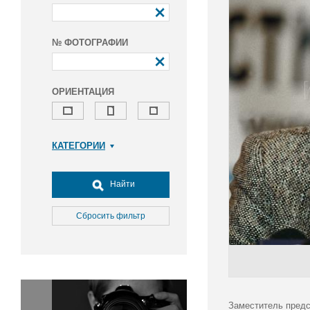
№ ФОТОГРАФИИ
ОРИЕНТАЦИЯ
КАТЕГОРИИ
Армия и ВПК
Досуг, туризм и отдых
Найти
Культура
Медицина
Сбросить фильтр
Наука
Образование
Общество
Окружающая среда
Политика
Заместитель предс