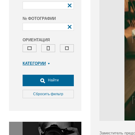
№ ФОТОГРАФИИ
ОРИЕНТАЦИЯ
КАТЕГОРИИ
Армия и ВПК
Досуг, туризм и отдых
Найти
Культура
Медицина
Сбросить фильтр
Наука
Образование
Общество
Окружающая среда
Политика
Заместитель предс