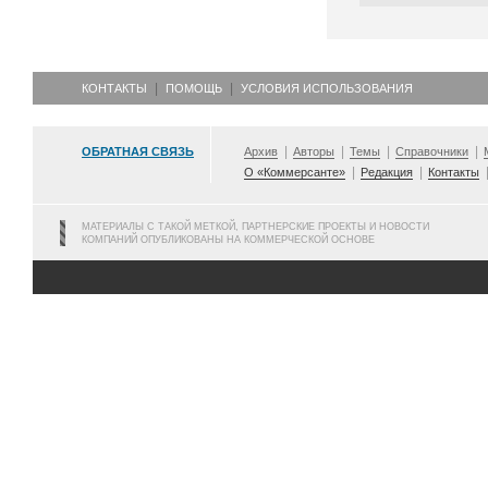
КОНТАКТЫ
ПОМОЩЬ
УСЛОВИЯ ИСПОЛЬЗОВАНИЯ
ОБРАТНАЯ СВЯЗЬ
Архив
Авторы
Темы
Справочники
О «Коммерсанте»
Редакция
Контакты
МАТЕРИАЛЫ С ТАКОЙ МЕТКОЙ, ПАРТНЕРСКИЕ ПРОЕКТЫ И НОВОСТИ
КОМПАНИЙ ОПУБЛИКОВАНЫ НА КОММЕРЧЕСКОЙ ОСНОВЕ