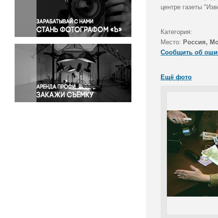
Правосудие
центре газеты "Изв
Происшествия и конфликты
Религия
Категория:
Место:
Россия, М
Светская жизнь
Сообщить об оши
Спорт
Экология
Ещё фото
Экономика и бизнес