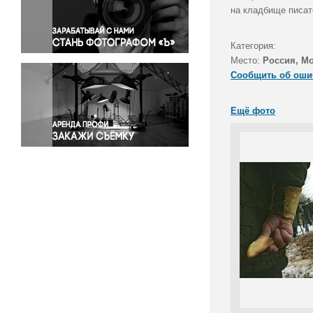
Правосудие
на кладбище писат
Происшествия и конфликты
Религия
Категория:
Место:
Россия, Мо
Светская жизнь
Сообщить об оши
Спорт
Экология
Ещё фото
Экономика и бизнес