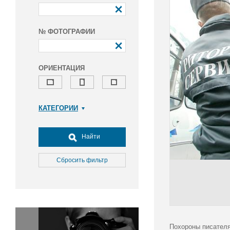
№ ФОТОГРАФИИ
ОРИЕНТАЦИЯ
КАТЕГОРИИ
Армия и ВПК
Досуг, туризм и отдых
Найти
Культура
Медицина
Сбросить фильтр
Наука
Образование
Общество
Окружающая среда
Политика
Похороны писателя