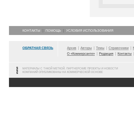
КОНТАКТЫ
ПОМОЩЬ
УСЛОВИЯ ИСПОЛЬЗОВАНИЯ
ОБРАТНАЯ СВЯЗЬ
Архив
Авторы
Темы
Справочники
О «Коммерсанте»
Редакция
Контакты
МАТЕРИАЛЫ С ТАКОЙ МЕТКОЙ, ПАРТНЕРСКИЕ ПРОЕКТЫ И НОВОСТИ
КОМПАНИЙ ОПУБЛИКОВАНЫ НА КОММЕРЧЕСКОЙ ОСНОВЕ