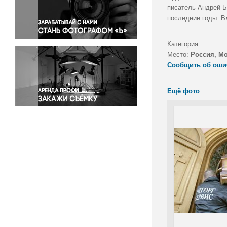
Правосудие
писатель Андрей Би
последние годы. В
Происшествия и конфликты
Религия
Категория:
Светская жизнь
Место:
Россия, Мо
Спорт
Сообщить об оши
Экология
Экономика и бизнес
Ещё фото