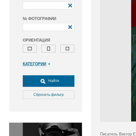
№ ФОТОГРАФИИ
ОРИЕНТАЦИЯ
КАТЕГОРИИ
Армия и ВПК
Досуг, туризм и отдых
Найти
Культура
Медицина
Сбросить фильтр
Наука
Образование
Общество
Окружающая среда
Политика
Писатель Виктор Е