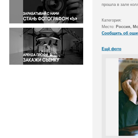
Правосудие
прошла в зале кол
Происшествия и конфликты
Религия
Категория:
Место:
Россия, М
Светская жизнь
Сообщить об оши
Спорт
Экология
Ещё фото
Экономика и бизнес