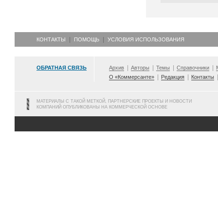
КОНТАКТЫ
ПОМОЩЬ
УСЛОВИЯ ИСПОЛЬЗОВАНИЯ
ОБРАТНАЯ СВЯЗЬ
Архив
Авторы
Темы
Справочники
О «Коммерсанте»
Редакция
Контакты
МАТЕРИАЛЫ С ТАКОЙ МЕТКОЙ, ПАРТНЕРСКИЕ ПРОЕКТЫ И НОВОСТИ
КОМПАНИЙ ОПУБЛИКОВАНЫ НА КОММЕРЧЕСКОЙ ОСНОВЕ