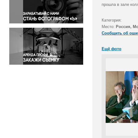
Правосудие
прошла в зале кол
Происшествия и конфликты
Религия
Категория:
Место:
Россия, М
Светская жизнь
Сообщить об оши
Спорт
Экология
Ещё фото
Экономика и бизнес