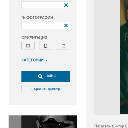
№ ФОТОГРАФИИ
ОРИЕНТАЦИЯ
КАТЕГОРИИ
Армия и ВПК
Досуг, туризм и отдых
Найти
Культура
Медицина
Сбросить фильтр
Наука
Образование
Общество
Окружающая среда
Политика
Писатель Виктор Е