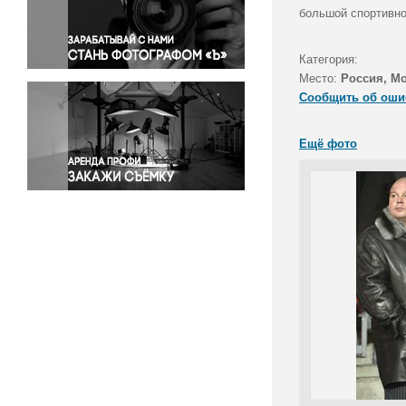
Правосудие
большой спортивной
Происшествия и конфликты
Религия
Категория:
Место:
Россия, М
Светская жизнь
Сообщить об оши
Спорт
Экология
Ещё фото
Экономика и бизнес