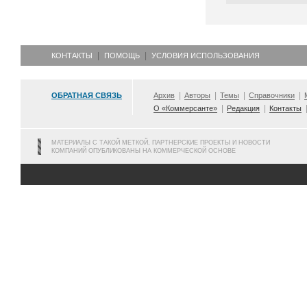
КОНТАКТЫ
ПОМОЩЬ
УСЛОВИЯ ИСПОЛЬЗОВАНИЯ
ОБРАТНАЯ СВЯЗЬ
Архив
Авторы
Темы
Справочники
О «Коммерсанте»
Редакция
Контакты
МАТЕРИАЛЫ С ТАКОЙ МЕТКОЙ, ПАРТНЕРСКИЕ ПРОЕКТЫ И НОВОСТИ
КОМПАНИЙ ОПУБЛИКОВАНЫ НА КОММЕРЧЕСКОЙ ОСНОВЕ