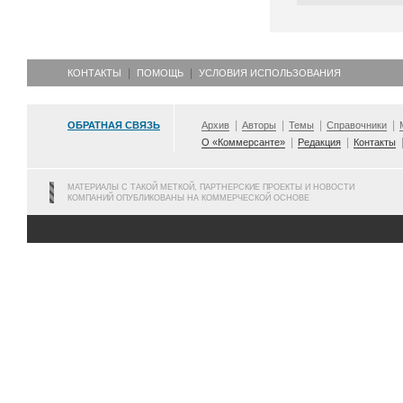
КОНТАКТЫ
ПОМОЩЬ
УСЛОВИЯ ИСПОЛЬЗОВАНИЯ
ОБРАТНАЯ СВЯЗЬ
Архив
Авторы
Темы
Справочники
О «Коммерсанте»
Редакция
Контакты
МАТЕРИАЛЫ С ТАКОЙ МЕТКОЙ, ПАРТНЕРСКИЕ ПРОЕКТЫ И НОВОСТИ
КОМПАНИЙ ОПУБЛИКОВАНЫ НА КОММЕРЧЕСКОЙ ОСНОВЕ