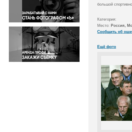
Правосудие
большой спортивной
Происшествия и конфликты
Религия
Категория:
Место:
Россия, М
Светская жизнь
Сообщить об оши
Спорт
Экология
Ещё фото
Экономика и бизнес