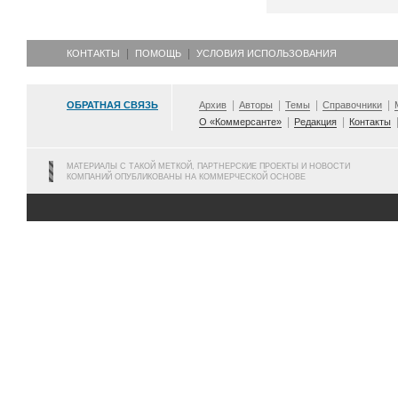
КОНТАКТЫ
ПОМОЩЬ
УСЛОВИЯ ИСПОЛЬЗОВАНИЯ
ОБРАТНАЯ СВЯЗЬ
Архив
Авторы
Темы
Справочники
О «Коммерсанте»
Редакция
Контакты
МАТЕРИАЛЫ С ТАКОЙ МЕТКОЙ, ПАРТНЕРСКИЕ ПРОЕКТЫ И НОВОСТИ
КОМПАНИЙ ОПУБЛИКОВАНЫ НА КОММЕРЧЕСКОЙ ОСНОВЕ