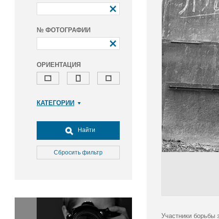
№ ФОТОГРАФИИ
ОРИЕНТАЦИЯ
КАТЕГОРИИ
Армия и ВПК
Досуг, туризм и отдых
Найти
Культура
Медицина
Сбросить фильтр
Наука
Образование
Общество
Окружающая среда
Политика
Участники борьбы 