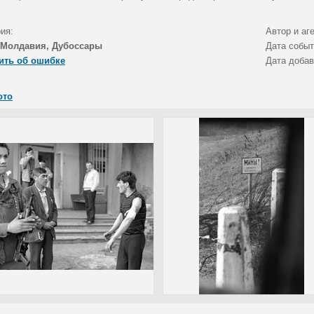
ия:
Автор и аг
Молдавия, Дубоссары
Дата собы
ить об ошибке
Дата доба
ото