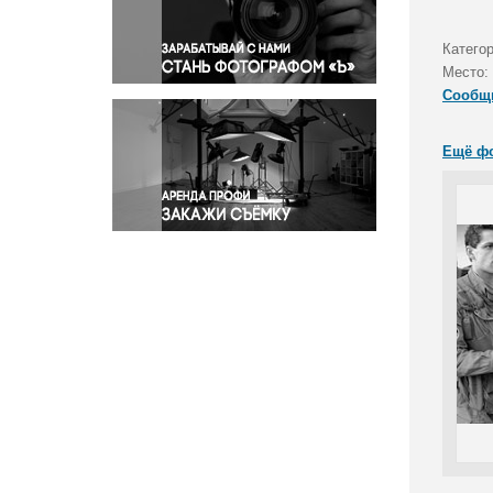
Правосудие
Происшествия и конфликты
Категор
Религия
Место:
Сообщ
Светская жизнь
Спорт
Ещё ф
Экология
Экономика и бизнес