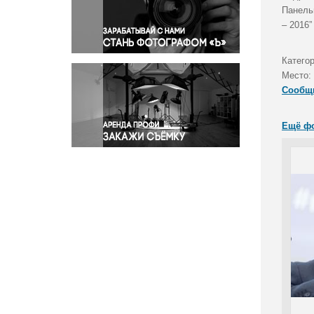
Правосудие
Панель
– 2016”
Происшествия и конфликты
Религия
Категор
Светская жизнь
Место:
Спорт
Сообщ
Экология
Экономика и бизнес
Ещё ф