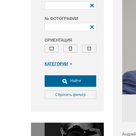
№ ФОТОГРАФИИ
ОРИЕНТАЦИЯ
КАТЕГОРИИ
Армия и ВПК
Досуг, туризм и отдых
Найти
Культура
Медицина
Сбросить фильтр
Наука
Образование
Общество
Окружающая среда
Политика
Андрей