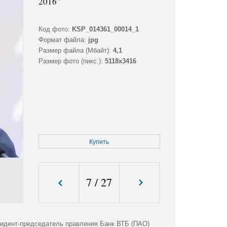
2016”
Код фото:
KSP_014361_00014_1
Формат файла:
jpg
Размер файла (Мбайт):
4,1
Размер фото (пикс.):
5118x3416
Купить
7
/
27
идент-председатель правления Банк ВТБ (ПАО)