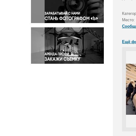
Правосудие
Происшествия и конфликты
Категор
Религия
Место:
Сообщ
Светская жизнь
Спорт
Ещё ф
Экология
Экономика и бизнес