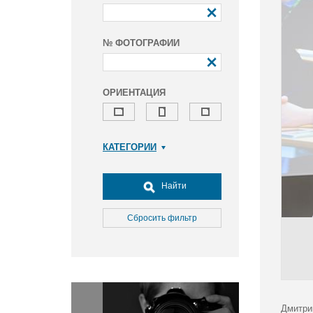
№ ФОТОГРАФИИ
ОРИЕНТАЦИЯ
КАТЕГОРИИ
Армия и ВПК
Досуг, туризм и отдых
Найти
Культура
Медицина
Сбросить фильтр
Наука
Образование
Общество
Окружающая среда
Политика
Дмитри