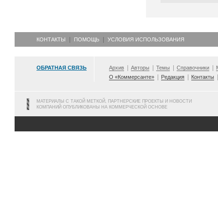
КОНТАКТЫ
ПОМОЩЬ
УСЛОВИЯ ИСПОЛЬЗОВАНИЯ
ОБРАТНАЯ СВЯЗЬ
Архив
Авторы
Темы
Справочники
О «Коммерсанте»
Редакция
Контакты
МАТЕРИАЛЫ С ТАКОЙ МЕТКОЙ, ПАРТНЕРСКИЕ ПРОЕКТЫ И НОВОСТИ
КОМПАНИЙ ОПУБЛИКОВАНЫ НА КОММЕРЧЕСКОЙ ОСНОВЕ