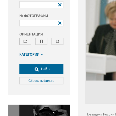
№ ФОТОГРАФИИ
ОРИЕНТАЦИЯ
КАТЕГОРИИ
Армия и ВПК
Досуг, туризм и отдых
Найти
Культура
Медицина
Сбросить фильтр
Наука
Образование
Общество
Окружающая среда
Политика
Президент России 