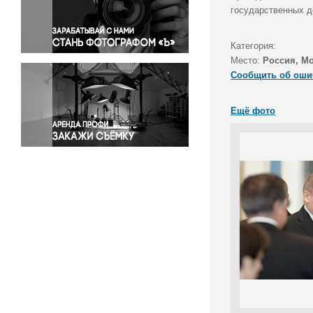
Правосудие
государственных д
Происшествия и конфликты
Религия
Категория:
Место:
Россия, М
Светская жизнь
Сообщить об оши
Спорт
Экология
Ещё фото
Экономика и бизнес