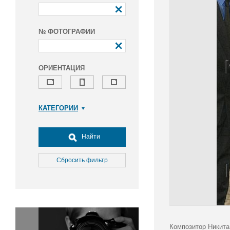
№ ФОТОГРАФИИ
ОРИЕНТАЦИЯ
КАТЕГОРИИ
Армия и ВПК
Досуг, туризм и отдых
Найти
Культура
Медицина
Сбросить фильтр
Наука
Образование
Общество
Окружающая среда
Политика
Композитор Никита