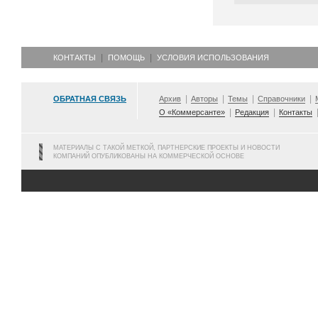
КОНТАКТЫ
ПОМОЩЬ
УСЛОВИЯ ИСПОЛЬЗОВАНИЯ
ОБРАТНАЯ СВЯЗЬ
Архив
Авторы
Темы
Справочники
О «Коммерсанте»
Редакция
Контакты
МАТЕРИАЛЫ С ТАКОЙ МЕТКОЙ, ПАРТНЕРСКИЕ ПРОЕКТЫ И НОВОСТИ
КОМПАНИЙ ОПУБЛИКОВАНЫ НА КОММЕРЧЕСКОЙ ОСНОВЕ