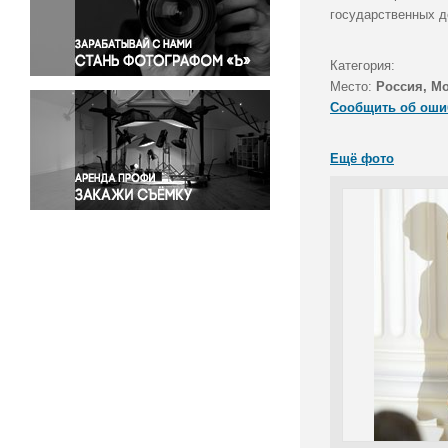
Правосудие
государственных д
Происшествия и конфликты
Религия
Категория:
Место:
Россия, М
Светская жизнь
Сообщить об оши
Спорт
Экология
Ещё фото
Экономика и бизнес