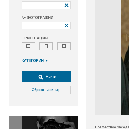
№ ФОТОГРАФИИ
ОРИЕНТАЦИЯ
КАТЕГОРИИ
Армия и ВПК
Досуг, туризм и отдых
Найти
Культура
Медицина
Сбросить фильтр
Наука
Образование
Общество
Окружающая среда
Политика
Совместное заседа