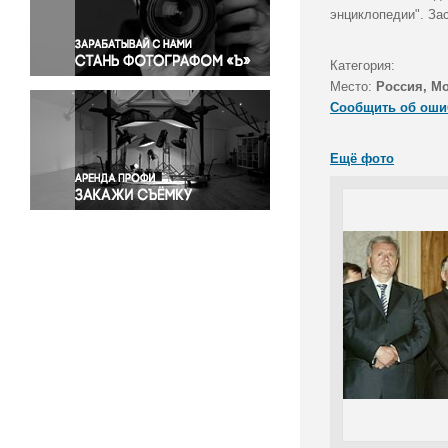
Правосудие
энциклопедии". За
Происшествия и конфликты
Религия
Категория:
Место:
Россия, М
Светская жизнь
Сообщить об оши
Спорт
Экология
Ещё фото
Экономика и бизнес