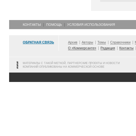
КОНТАКТЫ
ПОМОЩЬ
УСЛОВИЯ ИСПОЛЬЗОВАНИЯ
ОБРАТНАЯ СВЯЗЬ
Архив
Авторы
Темы
Справочники
О «Коммерсанте»
Редакция
Контакты
МАТЕРИАЛЫ С ТАКОЙ МЕТКОЙ, ПАРТНЕРСКИЕ ПРОЕКТЫ И НОВОСТИ
КОМПАНИЙ ОПУБЛИКОВАНЫ НА КОММЕРЧЕСКОЙ ОСНОВЕ