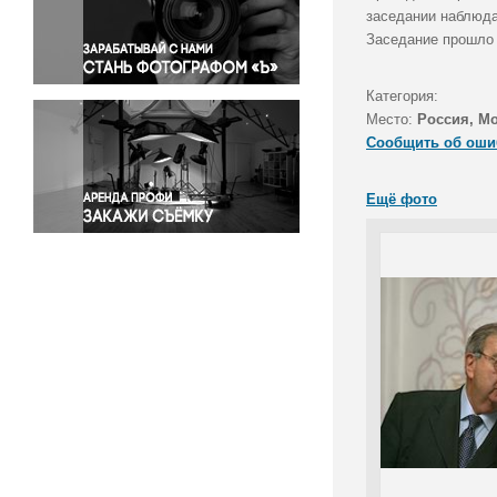
Правосудие
заседании наблюда
Заседание прошло 
Происшествия и конфликты
Религия
Категория:
Светская жизнь
Место:
Россия, М
Спорт
Сообщить об оши
Экология
Экономика и бизнес
Ещё фото