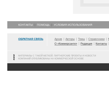
КОНТАКТЫ
ПОМОЩЬ
УСЛОВИЯ ИСПОЛЬЗОВАНИЯ
ОБРАТНАЯ СВЯЗЬ
Архив
Авторы
Темы
Справочники
О «Коммерсанте»
Редакция
Контакты
МАТЕРИАЛЫ С ТАКОЙ МЕТКОЙ, ПАРТНЕРСКИЕ ПРОЕКТЫ И НОВОСТИ
КОМПАНИЙ ОПУБЛИКОВАНЫ НА КОММЕРЧЕСКОЙ ОСНОВЕ