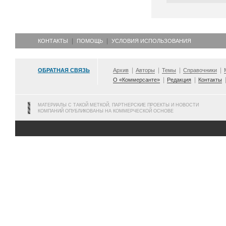
КОНТАКТЫ
ПОМОЩЬ
УСЛОВИЯ ИСПОЛЬЗОВАНИЯ
ОБРАТНАЯ СВЯЗЬ
Архив
Авторы
Темы
Справочники
О «Коммерсанте»
Редакция
Контакты
МАТЕРИАЛЫ С ТАКОЙ МЕТКОЙ, ПАРТНЕРСКИЕ ПРОЕКТЫ И НОВОСТИ
КОМПАНИЙ ОПУБЛИКОВАНЫ НА КОММЕРЧЕСКОЙ ОСНОВЕ