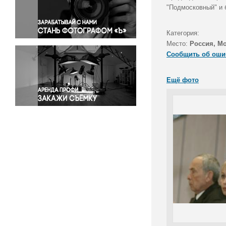
Правосудие
"Подмосковный" и 
Происшествия и конфликты
Религия
Категория:
Место:
Россия, М
Светская жизнь
Сообщить об оши
Спорт
Экология
Ещё фото
Экономика и бизнес