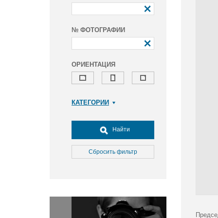
№ ФОТОГРАФИИ
ОРИЕНТАЦИЯ
КАТЕГОРИИ
Армия и ВПК
Досуг, туризм и отдых
Найти
Культура
Медицина
Сбросить фильтр
Наука
Образование
Общество
Окружающая среда
Политика
Предсе