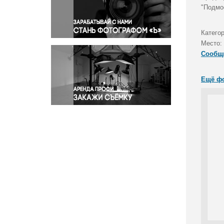
Правосудие
"Подмо
Происшествия и конфликты
Религия
Категор
Место:
Светская жизнь
Сообщ
Спорт
Экология
Ещё ф
Экономика и бизнес