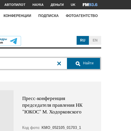
АВТОПИЛОТ
НАУКА
ДЕНЬГИ
UK
КОНФЕРЕНЦИИ
ПОДПИСКА
ФОТОАГЕНТСТВО
RU
EN
Найти
Пресс-конференция
председателя правления НК
"ЮКОС" М. Ходорковского
Код фото:
KMO_052105_01703_1