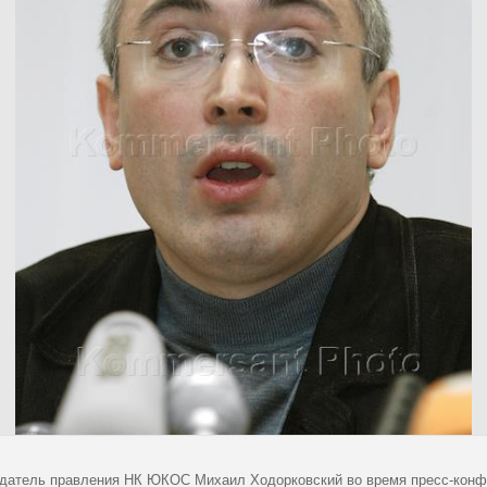
датель правления НК ЮКОС Михаил Ходорковский во время пресс-конфе