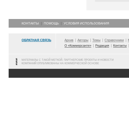
КОНТАКТЫ
ПОМОЩЬ
УСЛОВИЯ ИСПОЛЬЗОВАНИЯ
ОБРАТНАЯ СВЯЗЬ
Архив
Авторы
Темы
Справочники
О «Коммерсанте»
Редакция
Контакты
МАТЕРИАЛЫ С ТАКОЙ МЕТКОЙ, ПАРТНЕРСКИЕ ПРОЕКТЫ И НОВОСТИ
КОМПАНИЙ ОПУБЛИКОВАНЫ НА КОММЕРЧЕСКОЙ ОСНОВЕ