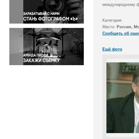
Правосудие
международному фо
Происшествия и конфликты
Религия
Категория:
Место:
Россия, М
Светская жизнь
Сообщить об оши
Спорт
Экология
Ещё фото
Экономика и бизнес