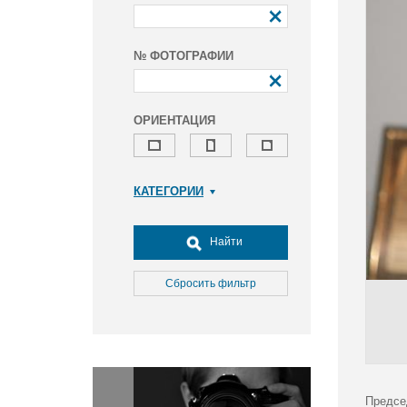
№ ФОТОГРАФИИ
ОРИЕНТАЦИЯ
КАТЕГОРИИ
Армия и ВПК
Досуг, туризм и отдых
Найти
Культура
Медицина
Сбросить фильтр
Наука
Образование
Общество
Окружающая среда
Политика
Предсе