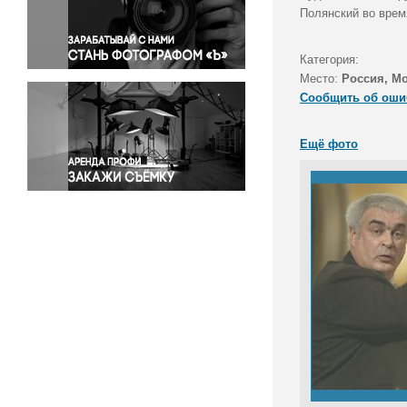
Правосудие
Полянский во врем
Происшествия и конфликты
Религия
Категория:
Место:
Россия, М
Светская жизнь
Сообщить об оши
Спорт
Экология
Ещё фото
Экономика и бизнес