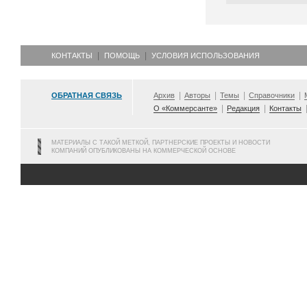
КОНТАКТЫ
ПОМОЩЬ
УСЛОВИЯ ИСПОЛЬЗОВАНИЯ
ОБРАТНАЯ СВЯЗЬ
Архив
Авторы
Темы
Справочники
О «Коммерсанте»
Редакция
Контакты
МАТЕРИАЛЫ С ТАКОЙ МЕТКОЙ, ПАРТНЕРСКИЕ ПРОЕКТЫ И НОВОСТИ
КОМПАНИЙ ОПУБЛИКОВАНЫ НА КОММЕРЧЕСКОЙ ОСНОВЕ