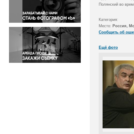
Правосудие
Полянский во врем
Происшествия и конфликты
Религия
Категория:
Место:
Россия, М
Светская жизнь
Сообщить об оши
Спорт
Экология
Ещё фото
Экономика и бизнес