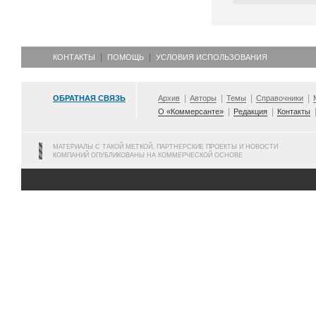
КОНТАКТЫ
ПОМОЩЬ
УСЛОВИЯ ИСПОЛЬЗОВАНИЯ
ОБРАТНАЯ СВЯЗЬ
Архив
Авторы
Темы
Справочники
О «Коммерсанте»
Редакция
Контакты
МАТЕРИАЛЫ С ТАКОЙ МЕТКОЙ, ПАРТНЕРСКИЕ ПРОЕКТЫ И НОВОСТИ
КОМПАНИЙ ОПУБЛИКОВАНЫ НА КОММЕРЧЕСКОЙ ОСНОВЕ