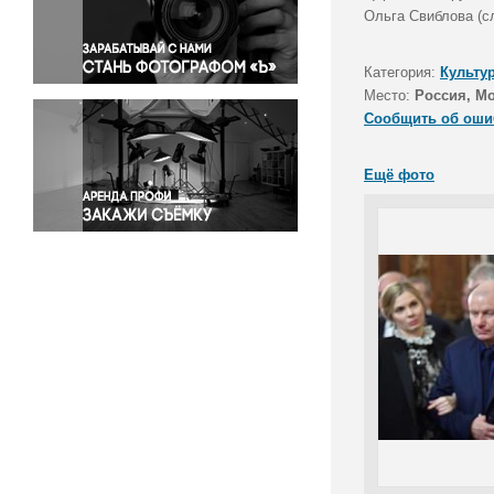
Правосудие
Ольга Свиблова (с
Происшествия и конфликты
Религия
Категория:
Культу
Место:
Россия, М
Светская жизнь
Сообщить об оши
Спорт
Экология
Ещё фото
Экономика и бизнес