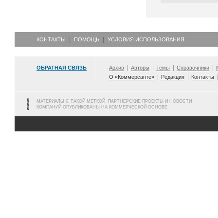
КОНТАКТЫ
ПОМОЩЬ
УСЛОВИЯ ИСПОЛЬЗОВАНИЯ
ОБРАТНАЯ СВЯЗЬ
Архив
Авторы
Темы
Справочники
О «Коммерсанте»
Редакция
Контакты
МАТЕРИАЛЫ С ТАКОЙ МЕТКОЙ, ПАРТНЕРСКИЕ ПРОЕКТЫ И НОВОСТИ
КОМПАНИЙ ОПУБЛИКОВАНЫ НА КОММЕРЧЕСКОЙ ОСНОВЕ