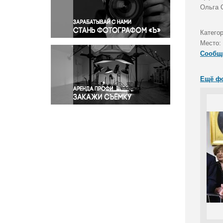
Правосудие
Ольга 
Происшествия и конфликты
Религия
Катего
Место:
Светская жизнь
Сообщ
Спорт
Экология
Ещё ф
Экономика и бизнес