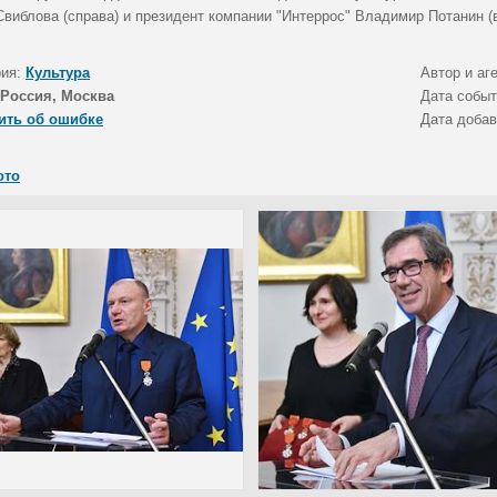
Свиблова (справа) и президент компании "Интеррос" Владимир Потанин (в
рия:
Культура
Автор и аг
Россия, Москва
Дата собы
ить об ошибке
Дата доба
ото