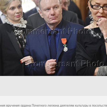
ния вручения ордена Почетного легиона деятелям культуры в посольст