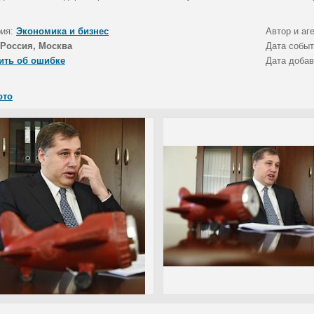
рия:
Экономика и бизнес
Автор и аг
Россия, Москва
Дата собы
ить об ошибке
Дата доба
ото