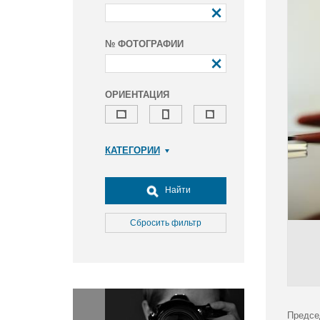
№ ФОТОГРАФИИ
ОРИЕНТАЦИЯ
КАТЕГОРИИ
Армия и ВПК
Досуг, туризм и отдых
Найти
Культура
Медицина
Сбросить фильтр
Наука
Образование
Общество
Окружающая среда
Политика
Предсе