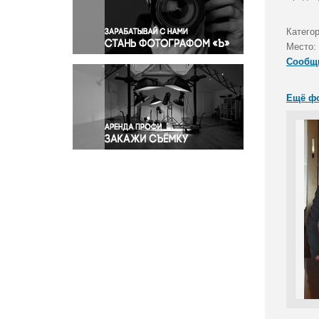
Правосудие
Происшествия и конфликты
Катего
Религия
Место:
Сообщ
Светская жизнь
Спорт
Ещё ф
Экология
Экономика и бизнес