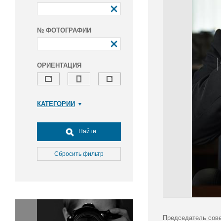
№ ФОТОГРАФИИ
ОРИЕНТАЦИЯ
КАТЕГОРИИ
Армия и ВПК
Досуг, туризм и отдых
Найти
Культура
Медицина
Сбросить фильтр
Наука
Образование
Общество
Окружающая среда
Политика
Председатель сове