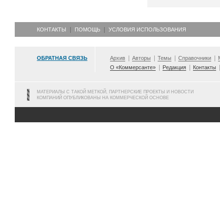
КОНТАКТЫ
ПОМОЩЬ
УСЛОВИЯ ИСПОЛЬЗОВАНИЯ
ОБРАТНАЯ СВЯЗЬ
Архив
Авторы
Темы
Справочники
О «Коммерсанте»
Редакция
Контакты
МАТЕРИАЛЫ С ТАКОЙ МЕТКОЙ, ПАРТНЕРСКИЕ ПРОЕКТЫ И НОВОСТИ
КОМПАНИЙ ОПУБЛИКОВАНЫ НА КОММЕРЧЕСКОЙ ОСНОВЕ