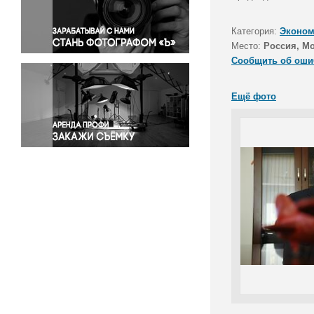
Правосудие
Происшествия и конфликты
Категория:
Эконом
Религия
Место:
Россия, М
Сообщить об оши
Светская жизнь
Спорт
Ещё фото
Экология
Экономика и бизнес