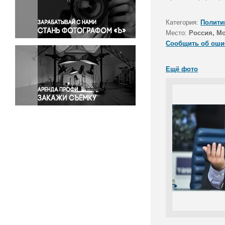
Правосудие
Происшествия и конфликты
Категория:
Полити
Религия
Место:
Россия, М
Сообщить об оши
Светская жизнь
Спорт
Ещё фото
Экология
Экономика и бизнес