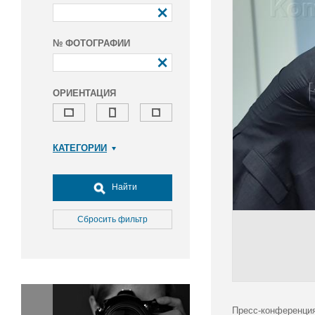
№ ФОТОГРАФИИ
ОРИЕНТАЦИЯ
КАТЕГОРИИ
Армия и ВПК
Досуг, туризм и отдых
Найти
Культура
Медицина
Сбросить фильтр
Наука
Образование
Общество
Окружающая среда
Политика
Пресс-конференция