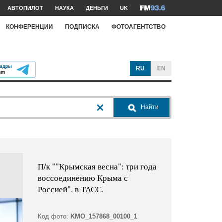
АВТОПИЛОТ
НАУКА
ДЕНЬГИ
UK
КОНФЕРЕНЦИИ
ПОДПИСКА
ФОТОАГЕНТСТВО
RU
EN
Найти
П/к ""Крымская весна": три года
воссоединению Крыма с
Россией", в ТАСС.
Код фото:
KMO_157868_00100_1