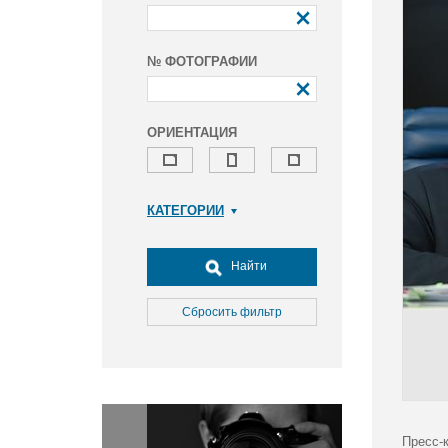
№ ФОТОГРАФИИ
ОРИЕНТАЦИЯ
КАТЕГОРИИ
Армия и ВПК
Досуг, туризм и отдых
Найти
Культура
Медицина
Сбросить фильтр
Наука
Образование
Общество
Окружающая среда
Политика
Пресс-