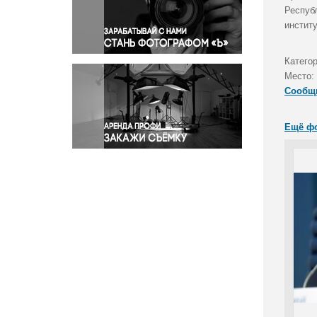
Правосудие
Респуб
инстит
Происшествия и конфликты
Религия
Катего
Светская жизнь
Место:
Спорт
Сообщ
Экология
Экономика и бизнес
Ещё ф