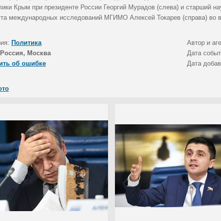
лики Крым при президенте России Георгий Мурадов (слева) и старший н
ута международных исследований МГИМО Алексей Токарев (справа) во 
рия:
Политика
Автор и аг
Россия, Москва
Дата собы
ить об ошибке
Дата доба
ото