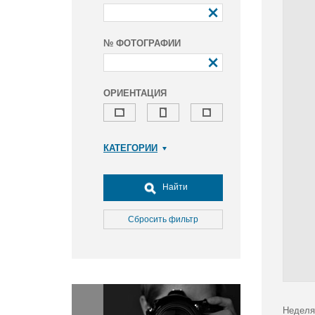
№ ФОТОГРАФИИ
ОРИЕНТАЦИЯ
КАТЕГОРИИ
Армия и ВПК
Досуг, туризм и отдых
Найти
Культура
Медицина
Сбросить фильтр
Наука
Образование
Общество
Окружающая среда
Политика
Неделя