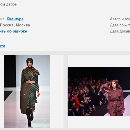
ном дворе.
рия:
Культура
Автор и аг
Россия, Москва
Дата собы
ить об ошибке
Дата доба
ото