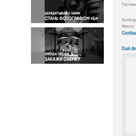
Правосудие
Гостин
Происшествия и конфликты
Религия
Катего
Место:
Светская жизнь
Сообщ
Спорт
Экология
Ещё ф
Экономика и бизнес